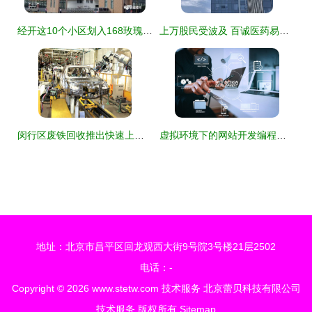
经开这10个小区划入168玫瑰园东校区 今年秋季就开学 合肥最牛十大初中曝光
上万股民受波及 百诚医药易主告吹，盘中跌超19%，技术开发前景何去何从？
闵行区废铁回收推出快速上门服务，技术驱动助力绿色循环
虚拟环境下的网站开发编程技术 大数据分析与商业智能的融合与未来展望
地址：北京市昌平区回龙观西大街9号院3号楼21层2502
电话：-
Copyright © 2026
www.stetw.com
技术服务
北京蕾贝科技有限公司
技术服务
版权所有
Sitemap